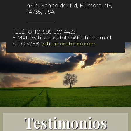
4425 Schneider Rd, Fillmore, NY,
14735, USA
TELÉFONO:
585-567-4433
E-MAIL:
vaticanocatolico@mhfm.email
SITIO WEB:
vaticanocatolico.com
Testimonios